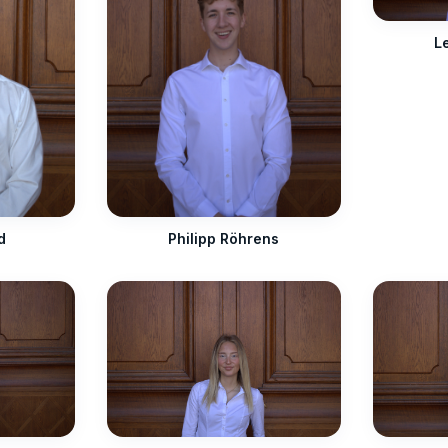
L
d
Philipp Röhrens