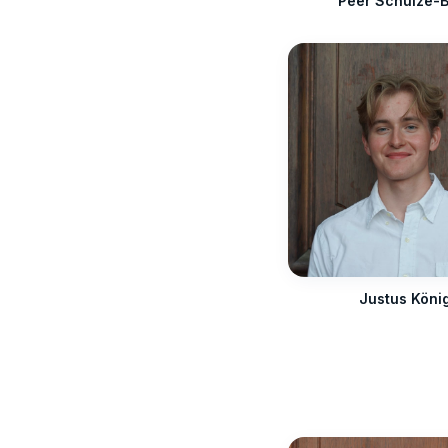
Peer Schulze-
Justus Köni